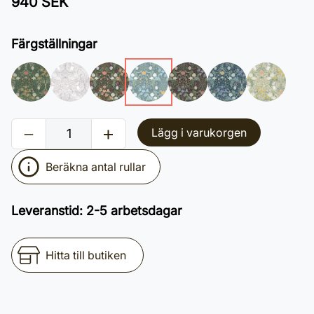
940 SEK
Färgställningar
Lägg i varukorgen
Beräkna antal rullar
Leveranstid
:
2-5 arbetsdagar
Hitta till butiken