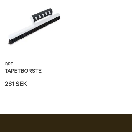
Rekommenderat lim: Hernia non
woven
Applicering av lim: Lim strykes på
väggen
Leverantörens artikelnummer: 51010
QPT
TAPETBORSTE
261 SEK