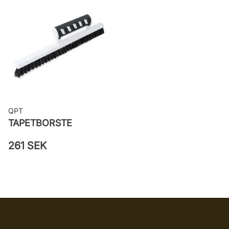
Applicering av lim: Lim strykes på
väggen
Leverantörens artikelnummer:
MISP1288
QPT
TAPETBORSTE
261 SEK