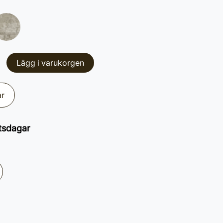
Lägg i varukorgen
ar
tsdagar