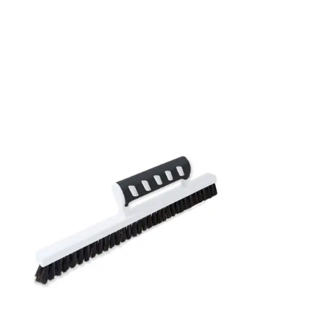
Rullängd: 10,05 m
Bredd: 0,53 m
Rekommenderat lim: Hernia non woven
Applicering av lim: Lim strykes på väggen
Leverantörens artikelnummer: 18122