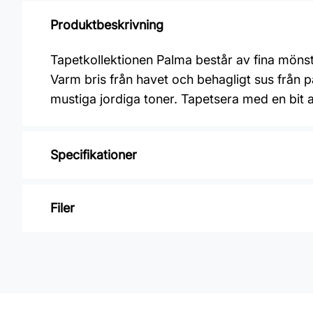
Produktbeskrivning
Tapetkollektionen Palma består av fina mönst
Varm bris från havet och behagligt sus från p
mustiga jordiga toner. Tapetsera med en bit
Specifikationer
Varumärke: Midbec Tapeter
Filer
Kollektion: Palma
Material: Non woven
Inga filer
Mönsterpassning: Rak passning
Mönsterrepetition: 53 cm