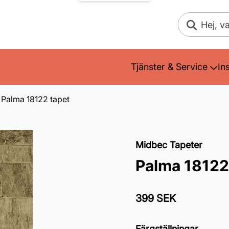
Sök
Tjänster & Service
In
Palma 18122 tapet
Midbec Tapeter
Palma 18122
399 SEK
Färgställningar