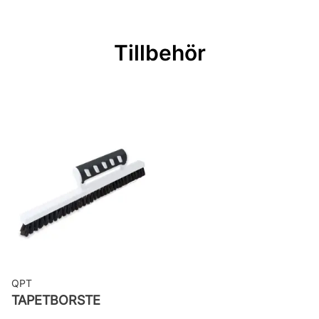
Mönsterpassning: Rak passning
Mönsterrepetition: 32 cm
Tillbehör
Rullängd: 10,05 m
Bredd: 0,53 m
Rekommenderat lim: Hernia non
woven
Applicering av lim: Lim strykes på
väggen
Leverantörens artikelnummer:
SUM505
QPT
TAPETBORSTE