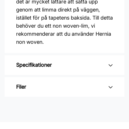
det är mycket lättare att sätta upp
genom att limma direkt på väggen,
istället för på tapetens baksida. Till detta
behöver du ett non woven-lim, vi
rekommenderar att du använder Hernia
non woven.
Specifikationer
Varumärke: Midbec Tapeter
Filer
Kollektion: Summer
Mönster: Botaniskt
Inga filer
Färg: Svart, Grön
Material: Non woven