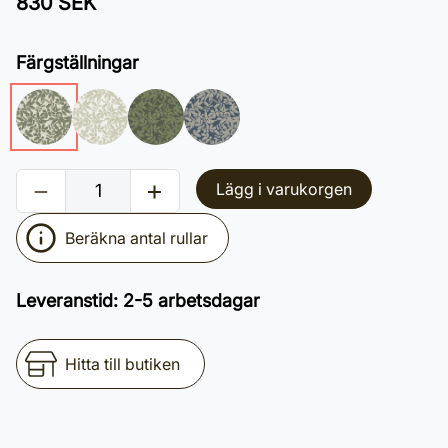
830 SEK
Färgställningar
Lägg i varukorgen
Beräkna antal rullar
Leveranstid
:
2-5 arbetsdagar
Hitta till butiken