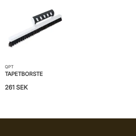
Applicering av lim: Lim strykes på
väggen
Leverantörens artikelnummer:
12303
QPT
TAPETBORSTE
261 SEK