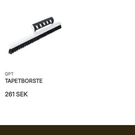
Applicering av lim: Lim strykes på
väggen
Leverantörens artikelnummer: 61019
QPT
TAPETBORSTE
261 SEK