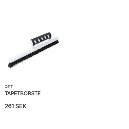
Rekommenderat lim: Hernia non
woven
Applicering av lim: Lim strykes på
väggen
Leverantörens artikelnummer:
MISP1385
QPT
TAPETBORSTE
261 SEK