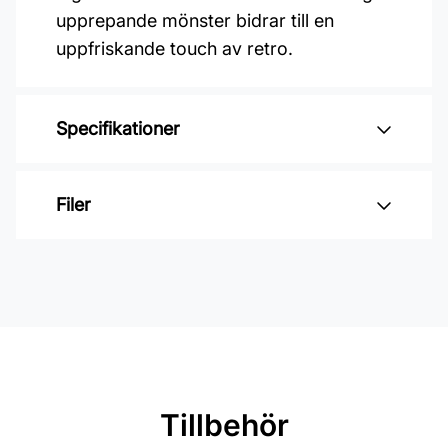
upprepande mönster bidrar till en
uppfriskande touch av retro.
Specifikationer
Varumärke: Midbec Tapeter
Filer
Kollektion: Florin
Material: Non woven
Inga filer
Mönsterpassning: Förskjuten
passning
Mönsterrepetition: 60 cm
Rullängd: 10 m
Tillbehör
Bredd: 0,52 m