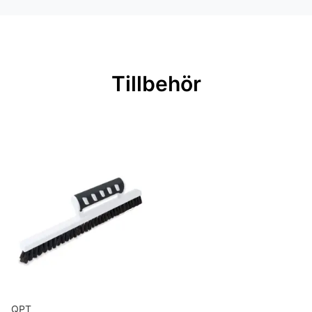
Material: Non woven
Mönsterpassning: Ingen passning
Rullängd: 10,05 m
Tillbehör
Bredd: 0,53 m
Rekommenderat lim: Hernia non
woven
Applicering av lim: Lim strykes på
väggen
Leverantörens artikelnummer:
77032
QPT