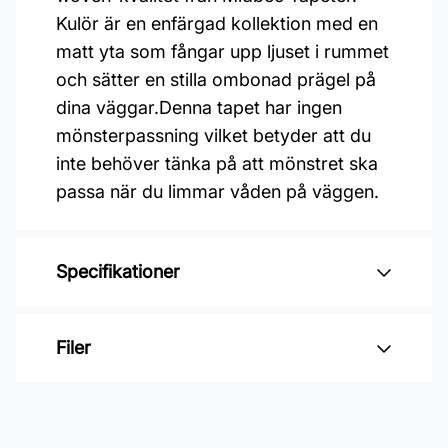
Kulör är en enfärgad kollektion med en
matt yta som fångar upp ljuset i rummet
och sätter en stilla ombonad prägel på
dina väggar.Denna tapet har ingen
mönsterpassning vilket betyder att du
inte behöver tänka på att mönstret ska
passa när du limmar våden på väggen.
Specifikationer
Varumärke: Midbec Tapeter
Filer
Kollektion: Kulör
Mönster: Enfärgat
Inga filer
Färg: Grå