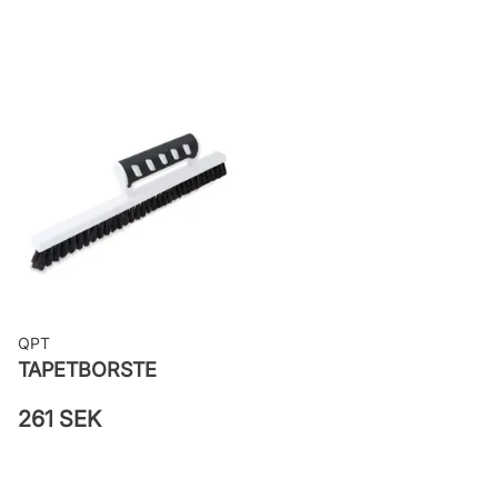
Rekommenderat lim: Hernia non
woven
Applicering av lim: Lim strykes på
väggen
Leverantörens artikelnummer:
83133
QPT
TAPETBORSTE
261 SEK