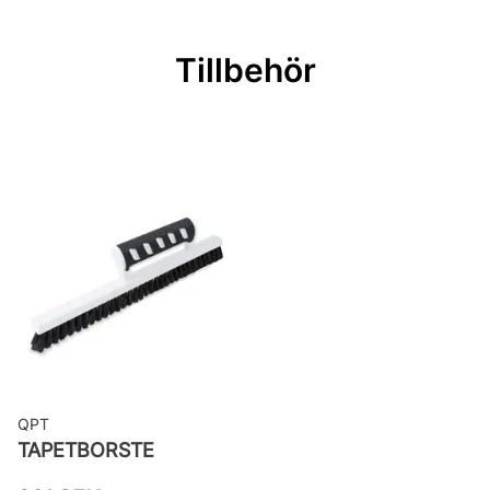
Mönsterpassning: Ingen passning
Rullängd: 10,05 m
Tillbehör
Bredd: 0,53 m
Rekommenderat lim: Hernia non
woven
Applicering av lim: Lim strykes på
väggen
Leverantörens artikelnummer:
484564
QPT
TAPETBORSTE