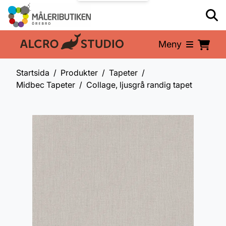
Meny
En del av:
Startsida
Produkter
Tapeter
Midbec Tapeter
Collage, ljusgrå randig tapet