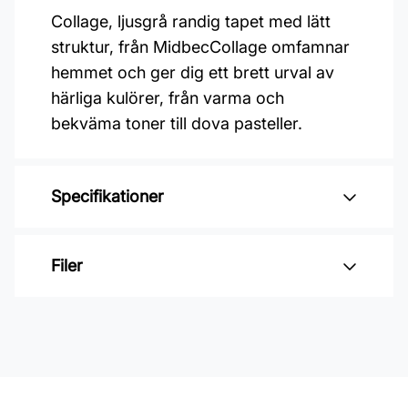
Collage, ljusgrå randig tapet med lätt
struktur, från MidbecCollage omfamnar
hemmet och ger dig ett brett urval av
härliga kulörer, från varma och
bekväma toner till dova pasteller.
Specifikationer
Varumärke: Midbec Tapeter
Filer
Kollektion: Collage
Mönster: Enfärgat
Inga filer
Färg: Grå
Material: Non woven