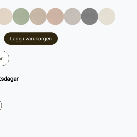
Lägg i varukorgen
ar
tsdagar