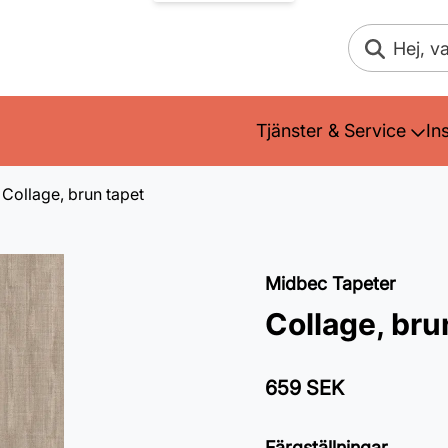
Sök
Tjänster & Service
In
Collage, brun tapet
Midbec Tapeter
Collage, bru
659 SEK
Färgställningar