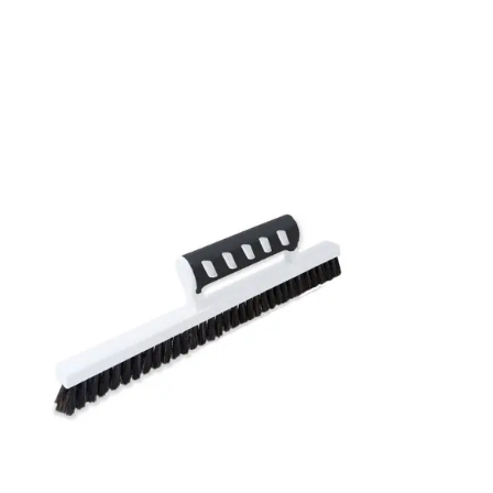
Rullängd: 10,05 m
Bredd: 0,53 m
Rekommenderat lim: Hernia non woven
Applicering av lim: Lim strykes på väggen
Leverantörens artikelnummer: 484656