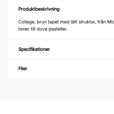
Produktbeskrivning
Collage, brun tapet med lätt struktur, från 
toner till dova pasteller.
Specifikationer
Varumärke: Midbec Tapeter
Filer
Kollektion: Collage
Mönster: Enfärgat
Inga filer
Färg: Brun
Material: Non woven
Mönsterpassning: Ingen passning