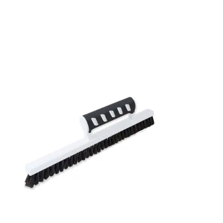
Rullängd: 10,05 m
Bredd: 0,53 m
Rekommenderat lim: Hernia non woven
Applicering av lim: Lim strykes på väggen
Leverantörens artikelnummer: LOT202