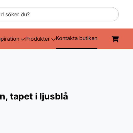
Kontakta butiken
spiration
Produkter
, tapet i ljusblå