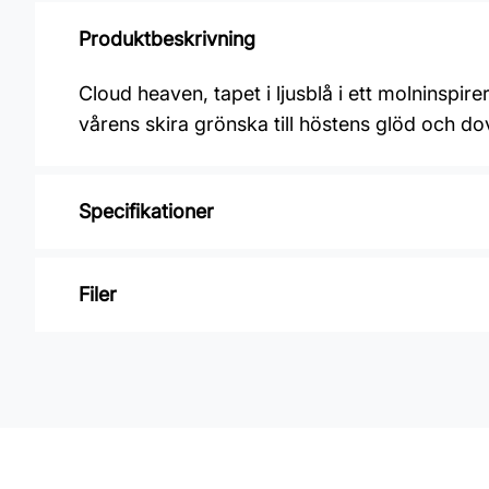
Produktbeskrivning
Cloud heaven, tapet i ljusblå i ett molninspire
vårens skira grönska till höstens glöd och do
Specifikationer
Varumärke: Midbec Tapeter
Filer
Kollektion: Lotus
Färg: Blå
Inga filer
Material: Non woven
Mönsterpassning: Förskjuten passning
Mönsterrepetition: 64 cm