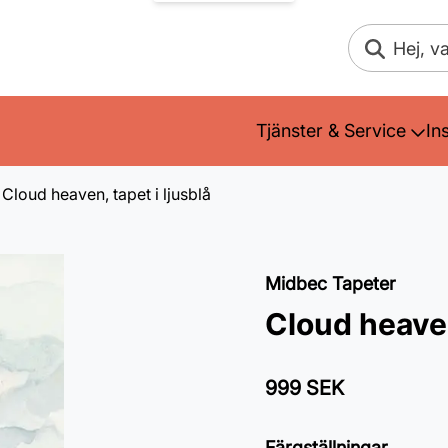
Sök
Tjänster & Service
In
Cloud heaven, tapet i ljusblå
Midbec Tapeter
Cloud heaven
999 SEK
Färgställningar