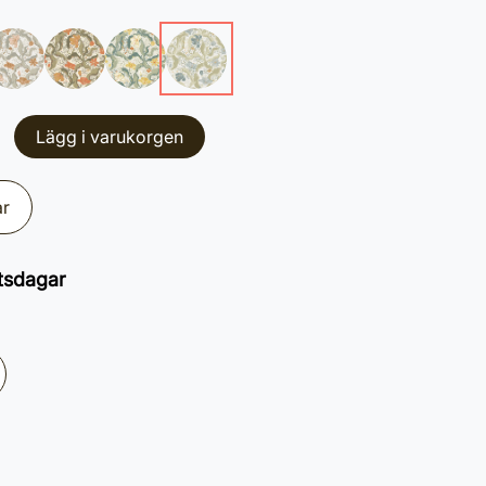
Lägg i varukorgen
ar
tsdagar