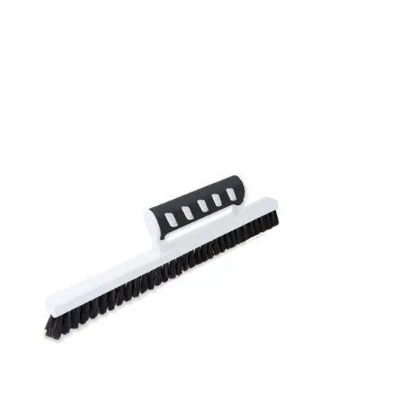
Bredd: 0,53 m
Rekommenderat lim: Hernia non woven
Applicering av lim: Lim strykes på väggen
Leverantörens artikelnummer: 65115