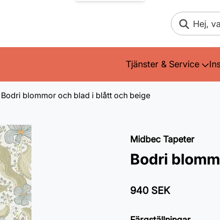
Sök
Tjänster & Service
In
Bodri blommor och blad i blått och beige
Midbec Tapeter
Bodri blommo
940 SEK
Färgställningar