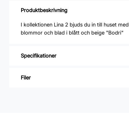
Produktbeskrivning
I kollektionen Lina 2 bjuds du in till huset m
blommor och blad i blått och beige "Bodri"
Specifikationer
Varumärke: Midbec Tapeter
Filer
Kollektion: Lina 2
Material: Non woven
Inga filer
Mönsterpassning: Förskjuten passning
Mönsterrepetition: 53 cm
Rullängd: 10,05 m