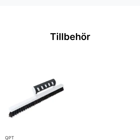
Rullängd: 10,05 m
Bredd: 0,53 m
Rekommenderat lim: Hernia non
Tillbehör
woven
Applicering av lim: Lim strykes på
väggen
Leverantörens artikelnummer:
48031
QPT