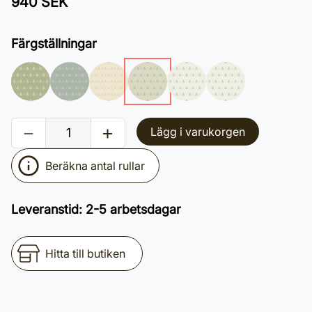
940 SEK
Färgställningar
Lägg i varukorgen
Beräkna antal rullar
Leveranstid
:
2-5 arbetsdagar
Hitta till butiken