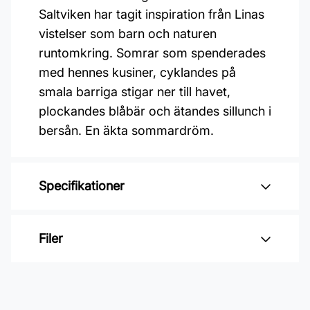
Saltviken har tagit inspiration från Linas
vistelser som barn och naturen
runtomkring. Somrar som spenderades
med hennes kusiner, cyklandes på
smala barriga stigar ner till havet,
plockandes blåbär och ätandes sillunch i
bersån. En äkta sommardröm.
Specifikationer
Varumärke: Midbec Tapeter
Filer
Kollektion: Saltviken
Material: Non woven
Inga filer
Mönsterrepetition: 17,66 cm