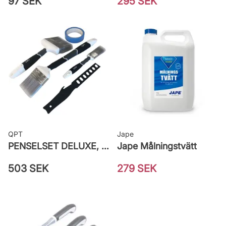
97 SEK
295 SEK
QPT
Jape
PENSELSET DELUXE, MÅLA FASAD, ALLA YTOR
Jape Målningstvätt
503 SEK
279 SEK