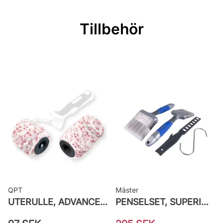
Burkstorlek: 0,9 Liter
Applicering: Spruta, pensel eller
Tillbehör
roller
Rekommenderat antal strykningar: 1
strykning
Rengöring: Vatten eller penseltvätt
Leverantörens artikelnummer:
710018129
QPT
Mäster
UTERULLE, ADVANCE GROV PRETEX
PENSELSET, SUPERIOR MÅLA FASAD