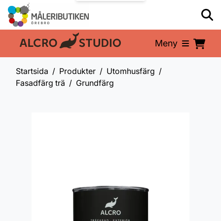
Meny
En del av:
Startsida
Produkter
Utomhusfärg
Fasadfärg trä
Grundfärg