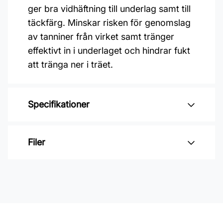
ger bra vidhäftning till underlag samt till
täckfärg. Minskar risken för genomslag
av tanniner från virket samt tränger
effektivt in i underlaget och hindrar fukt
att tränga ner i träet.
Specifikationer
Varumärke: Alcro
Filer
Glansvärde: Glansfri
Åtgång: 4-7 m2/L
Inga filer
Övermålningsbar: 8h
Klibbfri: 4 h