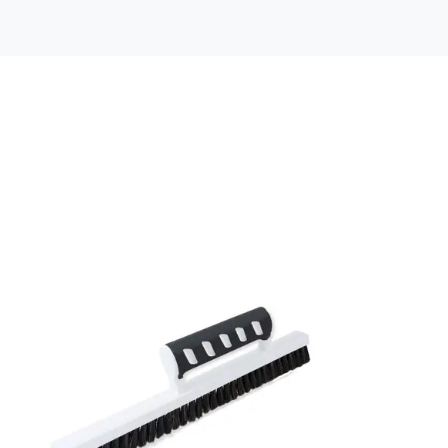
Färg: Gul
Material: Non woven
Mönsterpassning: Rak passning
Mönsterrepetition: 64 cm
Rullängd: 10,05 m
Bredd: 0,53 m
Rekommenderat lim: Hernia non woven
Applicering av lim: Lim strykes på väggen
Leverantörens artikelnummer: SUM003