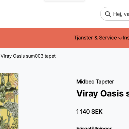
Sök
Tjänster & Service
In
Viray Oasis sum003 tapet
Midbec Tapeter
Viray Oasis
1 140 SEK
Färgställningar