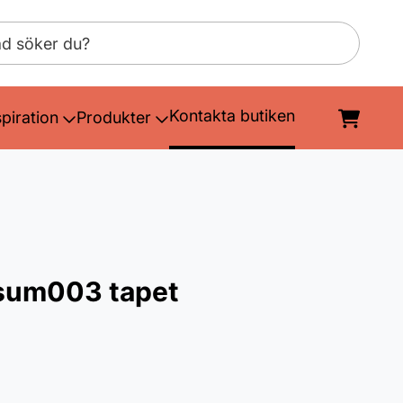
Kontakta butiken
spiration
Produkter
 sum003 tapet