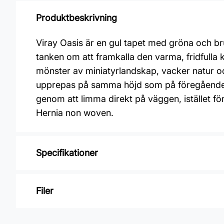
Produktbeskrivning
Viray Oasis är en gul tapet med gröna och bru
tanken om att framkalla den varma, fridfull
mönster av miniatyrlandskap, vacker natur o
upprepas på samma höjd som på föregående vå
genom att limma direkt på väggen, istället f
Hernia non woven.
Specifikationer
Varumärke: Midbec Tapeter
Filer
Kollektion: Summer
Mönster: Botaniskt
Inga filer