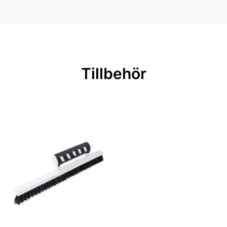
Mönsterpassning: Förskjuten
passning
Mönsterrepetition: 53 cm
Rullängd: 10,05 m
Tillbehör
Bredd: 0,53 m
Rekommenderat lim: Hernia non
woven
Applicering av lim: Lim strykes på
väggen
Leverantörens artikelnummer:
29024