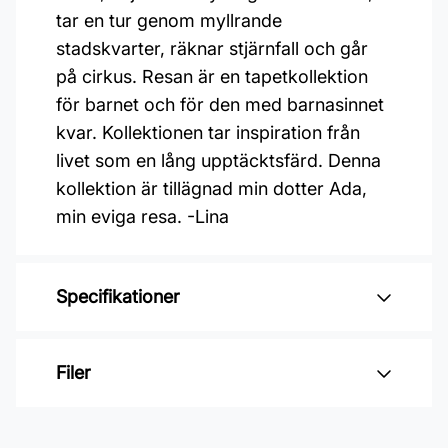
tar en tur genom myllrande
stadskvarter, räknar stjärnfall och går
på cirkus. Resan är en tapetkollektion
för barnet och för den med barnasinnet
kvar. Kollektionen tar inspiration från
livet som en lång upptäcktsfärd. Denna
kollektion är tillägnad min dotter Ada,
min eviga resa. -Lina
Specifikationer
Varumärke: Midbec Tapeter
Filer
Kollektion: Resan
Material: Non woven
Inga filer