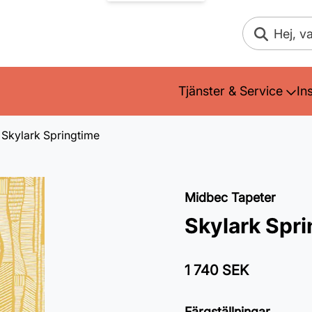
Sök
Tjänster & Service
In
Skylark Springtime
Midbec Tapeter
Skylark Spr
1 740 SEK
Färgställningar