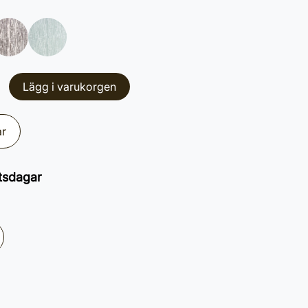
Lägg i varukorgen
ar
tsdagar