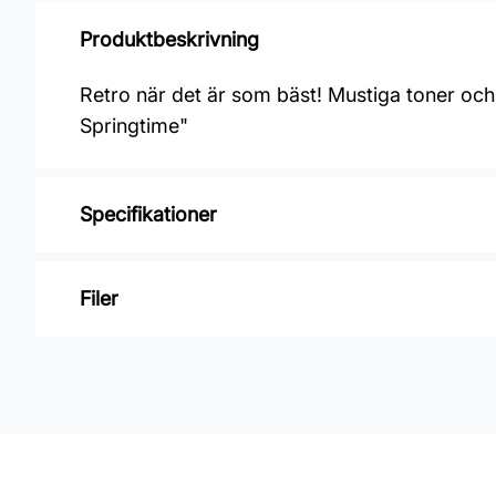
Produktbeskrivning
Retro när det är som bäst! Mustiga toner och 
Springtime"
Specifikationer
Varumärke: Midbec Tapeter
Filer
Kollektion: Pioneer
Material: Non woven
Inga filer
Mönsterpassning: Förskjuten passning
Mönsterrepetition: 32 cm
Rullängd: 10 m