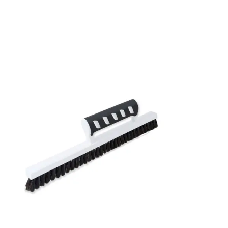
Bredd: 0,52 m
Rekommenderat lim: Hernia non woven
Applicering av lim: Lim strykes på väggen
Leverantörens artikelnummer: MISP1330