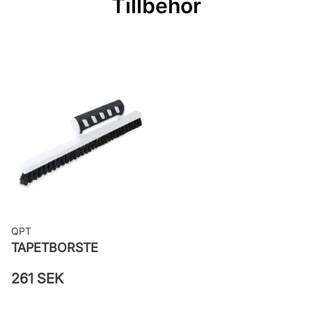
Tillbehör
Bredd: 0,53 m
Rekommenderat lim: Hernia non
woven
Applicering av lim: Lim strykes på
väggen
Leverantörens artikelnummer:
65128
QPT
TAPETBORSTE
261 SEK