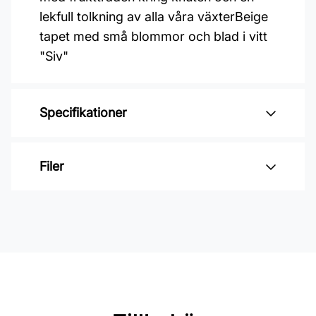
lekfull tolkning av alla våra växterBeige
tapet med små blommor och blad i vitt
"Siv"
Specifikationer
Varumärke: Midbec Tapeter
Filer
Kollektion: Lina 2
Material: Non woven
Inga filer
Mönsterpassning: Förskjuten
passning
Mönsterrepetition: 53 cm
Rullängd: 10,05 m