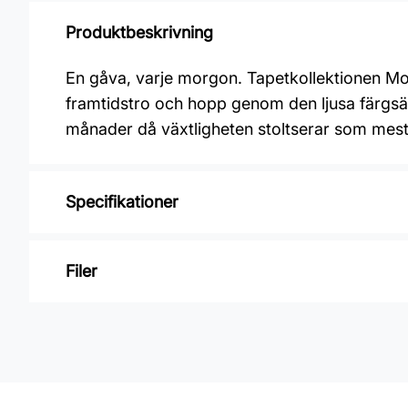
Produktbeskrivning
En gåva, varje morgon. Tapetkollektionen Morg
framtidstro och hopp genom den ljusa färgsätt
månader då växtligheten stoltserar som mest.
Specifikationer
Varumärke: Midbec Tapeter
Filer
Kollektion: Morgongåva
Material: Non woven
Inga filer
Mönsterpassning: Rak passning
Mönsterrepetition: 26,5 cm