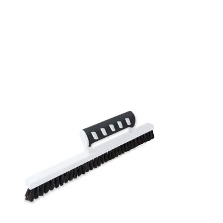
Rullängd: 10,05 m
Bredd: 0,53 m
Rekommenderat lim: Hernia non woven
Applicering av lim: Lim strykes på väggen
Leverantörens artikelnummer: 27003