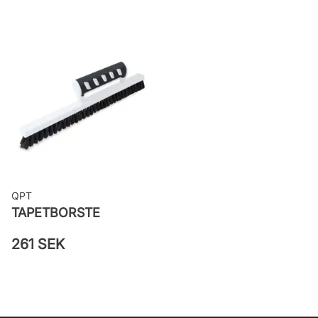
Rekommenderat lim: Hernia non
woven
Applicering av lim: Lim strykes på
väggen
Leverantörens artikelnummer: 11935
QPT
TAPETBORSTE
261 SEK