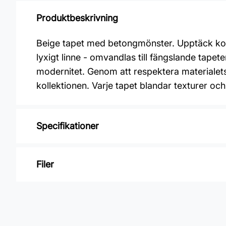
Produktbeskrivning
Beige tapet med betongmönster. Upptäck koll
lyxigt linne - omvandlas till fängslande tapete
modernitet. Genom att respektera materialet
kollektionen. Varje tapet blandar texturer och
Specifikationer
Varumärke: Midbec Tapeter
Filer
Kollektion: Nature
Material: Non woven
Inga filer
Mönsterpassning: Förskjuten passning