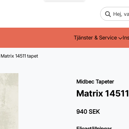
Sök
Tjänster & Service
In
Matrix 14511 tapet
Midbec Tapeter
Matrix 14511
940 SEK
Färgställningar