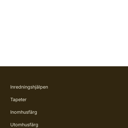
Inredningshjälpen
Tapeter
Inomhusfärg
Utomhusfärg