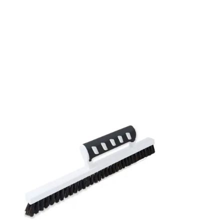
Mönsterrepetition: 70 cm
Rullängd: 10,05 m
Bredd: 0,53 m
Rekommenderat lim: Hernia non woven
Applicering av lim: Lim strykes på väggen
Leverantörens artikelnummer: 14511