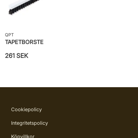
väggen
Leverantörens artikelnummer:
25103
QPT
TAPETBORSTE
261 SEK
Cookiepolicy
Integritetspolicy
Köpvillkor