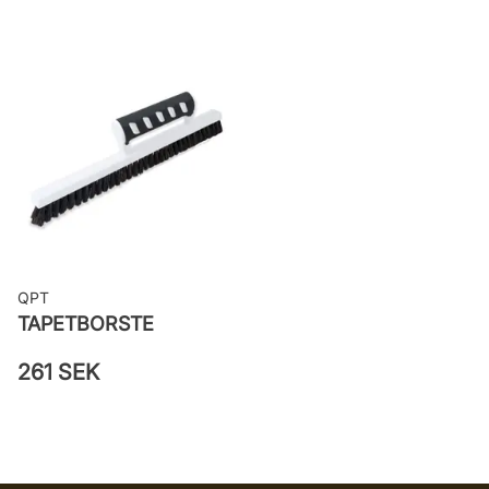
Rekommenderat lim: Hernia non
woven
Applicering av lim: Lim strykes på
väggen
Leverantörens artikelnummer:
LV3406
QPT
TAPETBORSTE
261 SEK