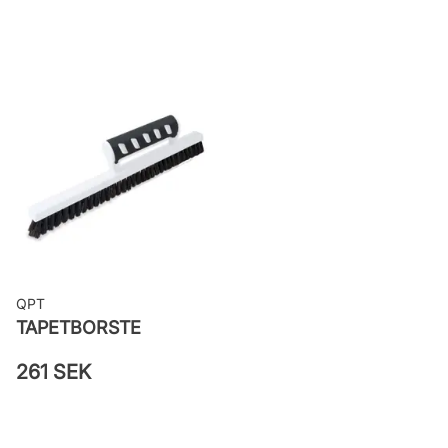
Rekommenderat lim: Hernia non
woven
Applicering av lim: Lim strykes på
väggen
Leverantörens artikelnummer:
65107
QPT
TAPETBORSTE
261 SEK