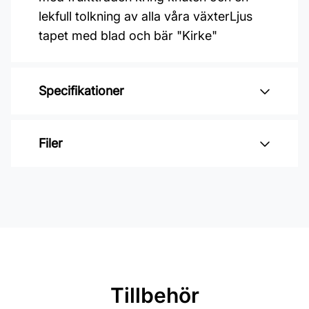
lekfull tolkning av alla våra växterLjus
tapet med blad och bär "Kirke"
Specifikationer
Varumärke: Midbec Tapeter
Filer
Kollektion: Lina 2
Material: Non woven
Inga filer
Mönsterpassning: Förskjuten
passning
Mönsterrepetition: 53 cm
Rullängd: 10,05 m
Tillbehör
Bredd: 0,53 m