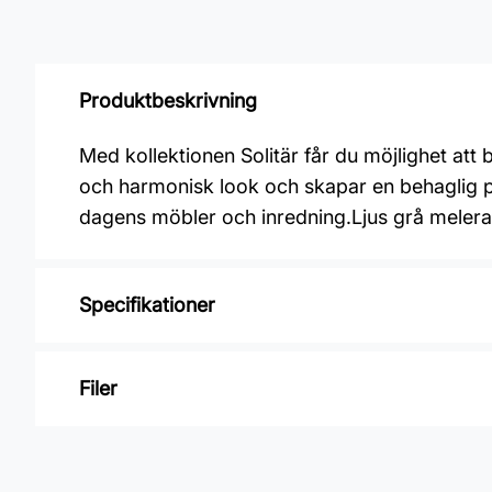
Produktbeskrivning
Med kollektionen Solitär får du möjlighet at
och harmonisk look och skapar en behaglig pl
dagens möbler och inredning.Ljus grå melera
Specifikationer
Varumärke: Midbec Tapeter
Filer
Kollektion: Kalk 2, Kalk 3
Material: Non woven
Inga filer