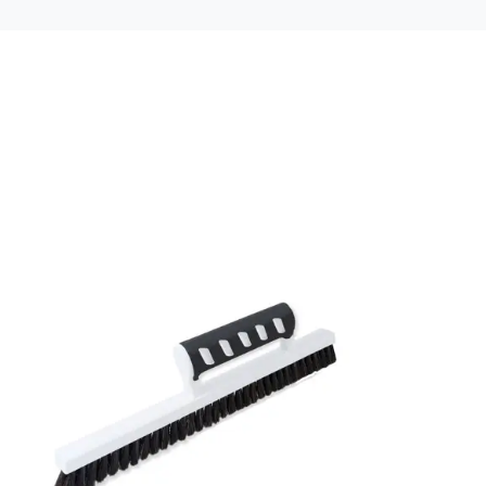
Mönsterpassning: Förskjuten passning
Mönsterrepetition: 53 cm
Rullängd: 10,05 m
Bredd: 0,53 m
Rekommenderat lim: Hernia non woven
Applicering av lim: Lim strykes på väggen
Leverantörens artikelnummer: 61028