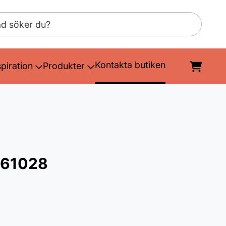
Kontakta butiken
spiration
Produkter
- 61028