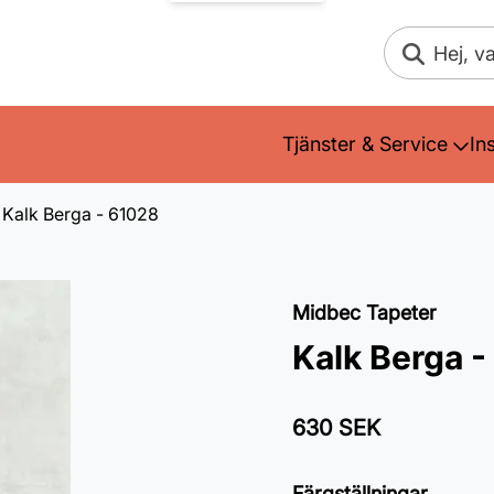
Sök
Tjänster & Service
In
Kalk Berga - 61028
Midbec Tapeter
Kalk Berga 
630 SEK
Färgställningar