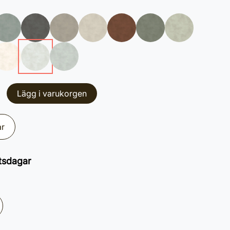
Lägg i varukorgen
ar
tsdagar