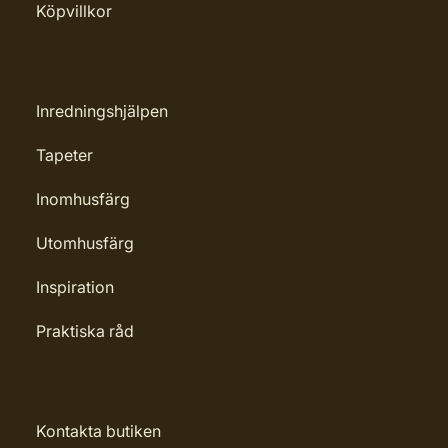
Köpvillkor
väggen
Märkning: Nyhet
Leverantörens artikelnummer:
Inredningshjälpen
600971
Tapeter
Inomhusfärg
Utomhusfärg
Inspiration
Praktiska råd
Kontakta butiken