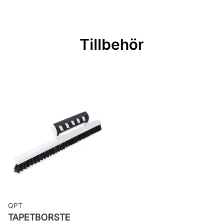
Material: Non woven
Mönsterpassning: Förskjuten
passning
Tillbehör
Mönsterrepetition: 53 cm
Rullängd: 10,05 m
Bredd: 0,53 m
Rekommenderat lim: Hernia non
woven
Applicering av lim: Lim strykes på
väggen
Leverantörens artikelnummer:
22029
QPT
TAPETBORSTE