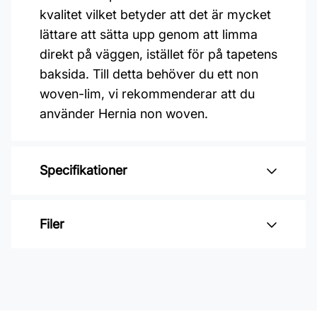
kvalitet vilket betyder att det är mycket
lättare att sätta upp genom att limma
direkt på väggen, istället för på tapetens
baksida. Till detta behöver du ett non
woven-lim, vi rekommenderar att du
använder Hernia non woven.
Specifikationer
Varumärke: Midbec Tapeter
Filer
Kollektion: Fägring
Mönster: Botaniskt
Inga filer
Färg: Vit