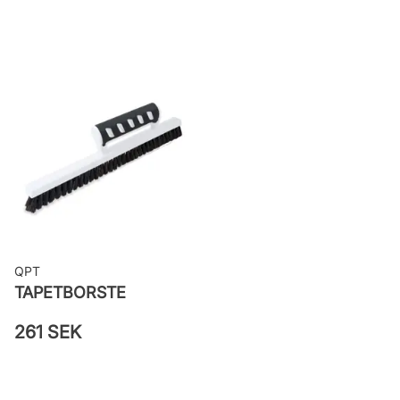
Rullängd: 10,05 m
Bredd: 0,53 m
Rekommenderat lim: Hernia non
woven
Applicering av lim: Lim strykes på
väggen
Leverantörens artikelnummer:
22003
QPT
TAPETBORSTE
261 SEK