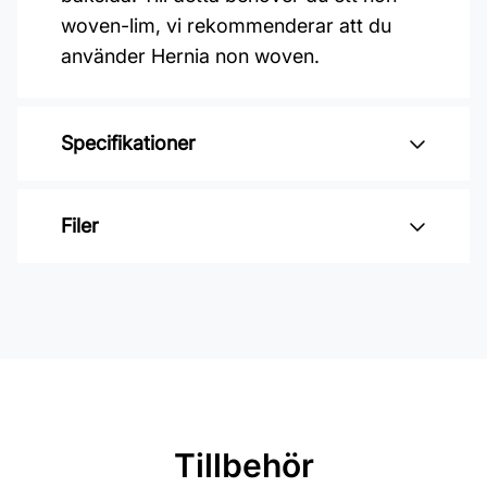
woven-lim, vi rekommenderar att du
använder Hernia non woven.
Specifikationer
Varumärke: Midbec Tapeter
Filer
Kollektion: Fägring
Mönster: Blommigt
Inga filer
Färg: Beige
Material: Non woven
Mönsterpassning: Förskjuten
passning
Tillbehör
Mönsterrepetition: 53 cm