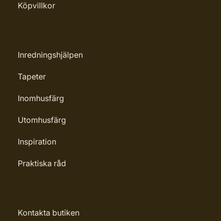
Köpvillkor
woven
Applicering av lim: Lim strykes på
väggen
Inredningshjälpen
Märkning: Nyhet
Tapeter
Leverantörens artikelnummer: 32112
Inomhusfärg
Utomhusfärg
Inspiration
Praktiska råd
Kontakta butiken