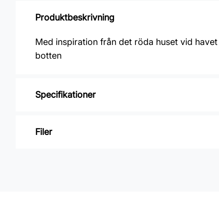
Produktbeskrivning
Med inspiration från det röda huset vid have
botten
Specifikationer
Varumärke: Midbec Tapeter
Filer
Kollektion: Havsblick
Material: Non woven
Inga filer
Mönsterpassning: Rak passning
Mönsterrepetition: 26,5 cm
Rullängd: 10,05 m