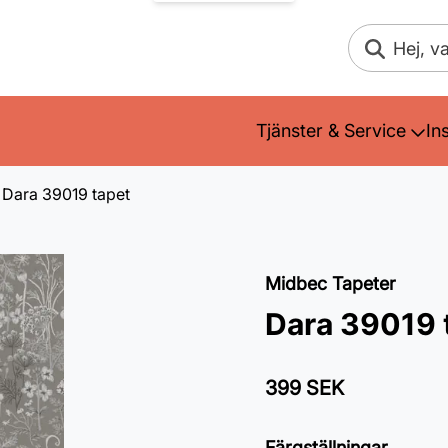
Sök
Tjänster & Service
In
Dara 39019 tapet
Midbec Tapeter
Dara 39019 
399 SEK
Färgställningar