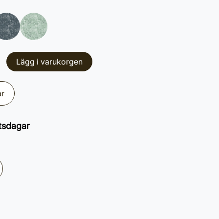
Lägg i varukorgen
ar
tsdagar