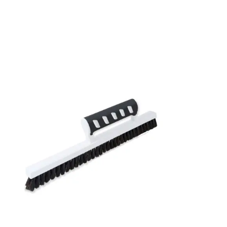
Bredd: 0,53 m
Rekommenderat lim: Hernia non woven
Applicering av lim: Lim strykes på väggen
Leverantörens artikelnummer: 39019