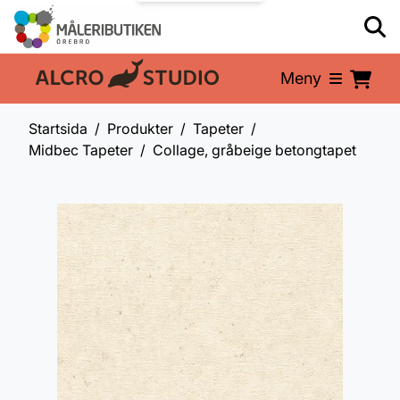
Meny
En del av:
Startsida
Produkter
Tapeter
Midbec Tapeter
Collage, gråbeige betongtapet