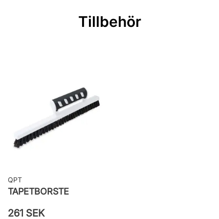
Rullängd: 10,05 m
Tillbehör
Bredd: 0,53 m
Rekommenderat lim: Hernia non
woven
Applicering av lim: Lim strykes på
väggen
Leverantörens artikelnummer:
520835
QPT
TAPETBORSTE
261 SEK