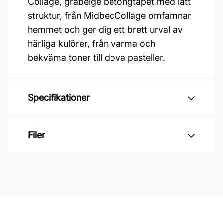
Collage, gråbeige betongtapet med lätt
struktur, från MidbecCollage omfamnar
hemmet och ger dig ett brett urval av
härliga kulörer, från varma och
bekväma toner till dova pasteller.
Specifikationer
Varumärke: Midbec Tapeter
Filer
Kollektion: Collage
Mönster: Enfärgat
Inga filer
Färg: Beige
Material: Non woven
Mönsterpassning: Ingen passning