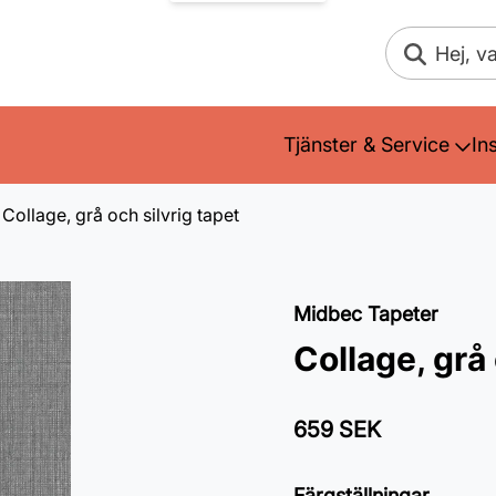
Sök
Tjänster & Service
In
Collage, grå och silvrig tapet
Midbec Tapeter
Collage, grå 
659 SEK
Färgställningar