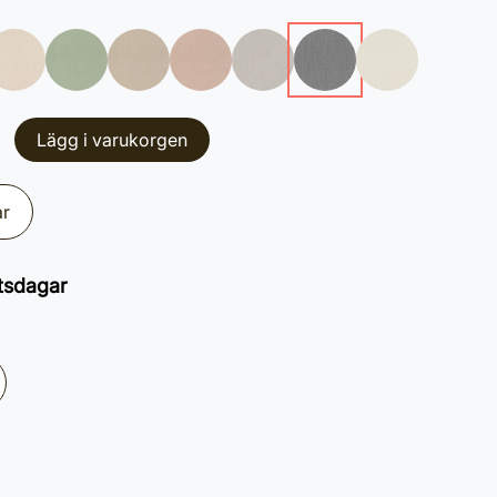
Lägg i varukorgen
ar
tsdagar