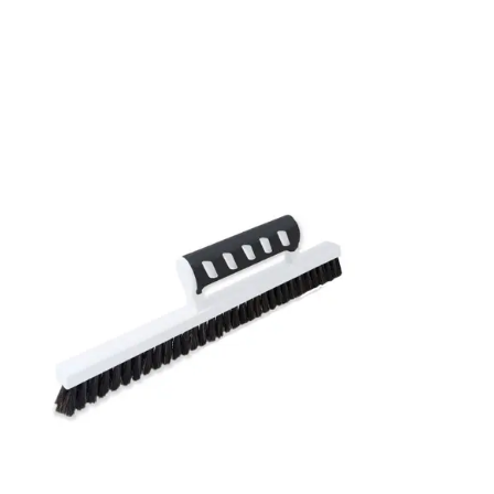
Rullängd: 10,05 m
Bredd: 0,53 m
Rekommenderat lim: Hernia non woven
Applicering av lim: Lim strykes på väggen
Leverantörens artikelnummer: 484250