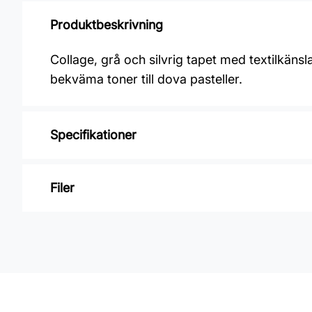
Produktbeskrivning
Collage, grå och silvrig tapet med textilkän
bekväma toner till dova pasteller.
Specifikationer
Varumärke: Midbec Tapeter
Filer
Kollektion: Collage
Mönster: Enfärgat
Inga filer
Färg: Grå
Material: Non woven
Mönsterpassning: Ingen passning