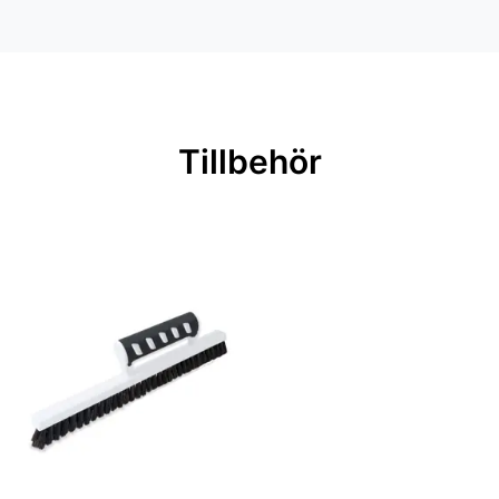
Mönsterpassning: Förskjuten
passning
Mönsterrepetition: 53 cm
Rullängd: 10,05 m
Tillbehör
Bredd: 0,53 m
Rekommenderat lim: Hernia non
woven
Applicering av lim: Lim strykes på
väggen
Leverantörens artikelnummer:
29006