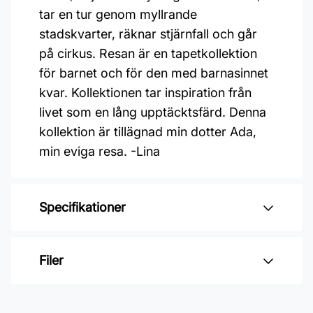
tar en tur genom myllrande
stadskvarter, räknar stjärnfall och går
på cirkus. Resan är en tapetkollektion
för barnet och för den med barnasinnet
kvar. Kollektionen tar inspiration från
livet som en lång upptäcktsfärd. Denna
kollektion är tillägnad min dotter Ada,
min eviga resa. -Lina
Specifikationer
Varumärke: Midbec Tapeter
Filer
Kollektion: Resan
Material: Non woven
Inga filer