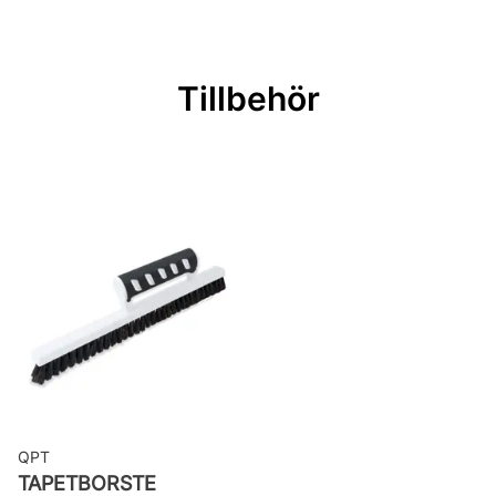
Mönsterrepetition: 26,5 cm
Rullängd: 10,05 m
Tillbehör
Bredd: 0,53 m
Rekommenderat lim: Hernia non
woven
Applicering av lim: Lim strykes på
väggen
Leverantörens artikelnummer: 525-
02
QPT
TAPETBORSTE