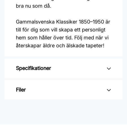
bra nu som då.
Gammalsvenska Klassiker 1850–1950 är
till för dig som vill skapa ett personligt
hem som håller över tid. Följ med när vi
återskapar äldre och älskade tapeter!
Specifikationer
Varumärke: Duro
Filer
Kollektion: Gammelsvenska
klassiker 1850-1950
Inga filer
Material: Non woven
Mönsterpassning: Rak passning