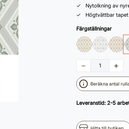
Nytolkning av nyr
Högtvättbar tape
Färgställningar
Beräkna antal rull
Leveranstid
:
2-5 arbe
Hitta till butiken