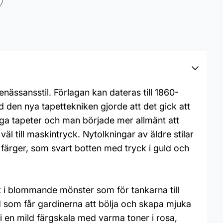
enässansstil. Förlagan kan dateras till 1860-
d den nya tapettekniken gjorde att det gick att
liga tapeter och man började mer allmänt att
l till maskintryck. Nytolkningar av äldre stilar
 färger, som svart botten med tryck i guld och
et i blommande mönster som för tankarna till
d som får gardinerna att bölja och skapa mjuka
 i en mild färgskala med varma toner i rosa,