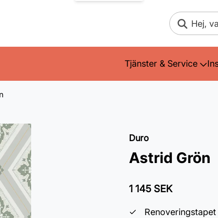
Sök
Tjänster & Service
In
n
Duro
Astrid Grön
1 145 SEK
Renoveringstapet 