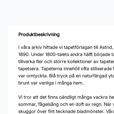
Produktbeskrivning
I våra arkiv hittade vi tapetförlagan till Ast
1890. Under 1800-talets andra hälft började ta
tillverka fler och större kollektioner av tap
tapetsera. Tapeterna innehöll ofta stiliserad
var omtyckta. Blå tryck på en naturfärgad yt
brunt var vanliga i många hem.
Vi tror att det finns oändligt många vackra h
sommar, fågelsång och en doft av regn. När v
skuggor över fint tecknade bladmönster. Våra 