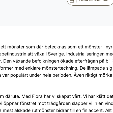
rid, ett mönster som där betecknas som ett mönster i nyr
petindustrin att växa i Sverige. Industrialiseringen me
eter. Den växande befolkningen ökade efterfrågan på bil
e former med enklare mönsterteckning. De lämpade sig vä
a var populärt under hela perioden. Även riktigt mörka
em därute. Med Flora har vi skapat vårt. Vi har klätt d
i öppnar fönstret mot trädgården släpper vi in en vin
mest älskade rutmönster bidrar till en fin accent. Allt