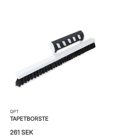
Applicering av lim: Lim strykes på väggen
Leverantörens artikelnummer: 692-06
QPT
TAPETBORSTE
261 SEK