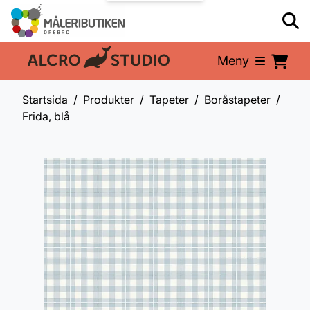
Meny
En del av:
Startsida
Produkter
Tapeter
Boråstapeter
Frida, blå