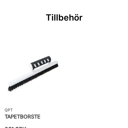
Mönsterpassning: Rak passning
Mönsterrepetition: 6,63 cm
Tillbehör
Rullängd: 10,05 m
Bredd: 0,53 m
Applicering av lim: Lim strykes på
väggen
Leverantörens artikelnummer: 7674
QPT
TAPETBORSTE