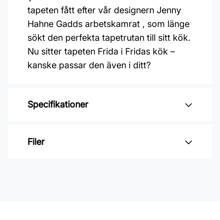
tapeten fått efter vår designern Jenny
Hahne Gadds arbetskamrat , som länge
sökt den perfekta tapetrutan till sitt kök.
Nu sitter tapeten Frida i Fridas kök –
kanske passar den även i ditt?
Specifikationer
Varumärke: Boråstapeter
Filer
Kollektion: Falsterbo iii
Mönster: Rutigt
Inga filer
Färg: Blå
Material: Non woven