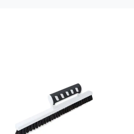
Material: Non woven
Mönsterpassning: Rak passning
Mönsterrepetition: 0 cm
Rullängd: 2,65 m
Bredd: 0,49 m
Rekommenderat lim: Hernia non woven
Applicering av lim: Lim strykes på väggen
Leverantörens artikelnummer: 6944