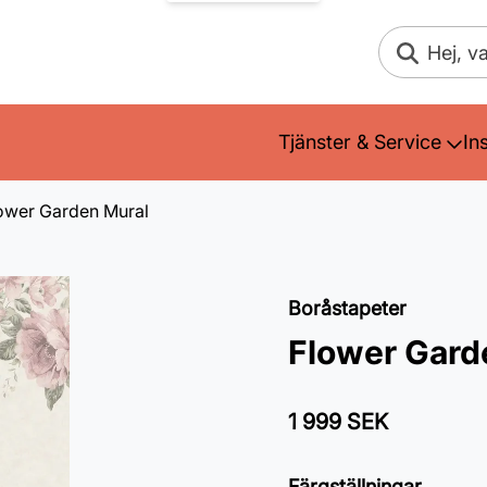
Sök
Tjänster & Service
In
ower Garden Mural
Boråstapeter
Flower Gard
1 999 SEK
Färgställningar