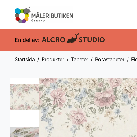
En del av:
Startsida
Produkter
Tapeter
Boråstapeter
Fl