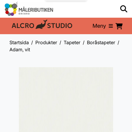
Meny
En del av:
Startsida
Produkter
Tapeter
Boråstapeter
Adam, vit