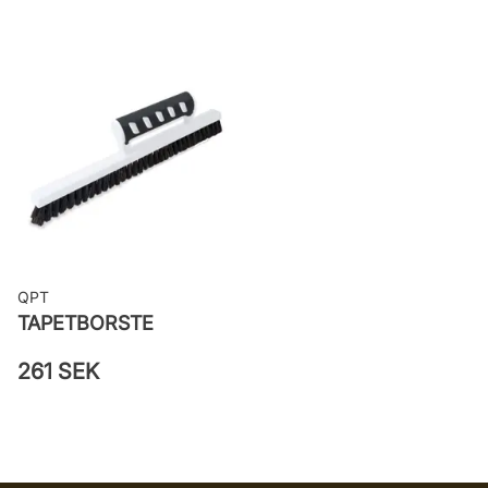
Rekommenderat lim: Hernia non
woven
Applicering av lim: Lim strykes på
väggen
Leverantörens artikelnummer: 38717
QPT
TAPETBORSTE
261 SEK