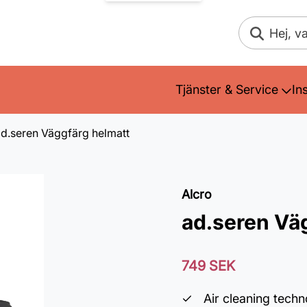
Sök
Tjänster & Service
In
d.seren Väggfärg helmatt
Alcro
ad.seren Vä
749 SEK
Air cleaning tech