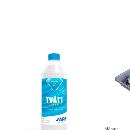
Applicering: Spruta, pensel eller roller
Rekommenderat antal strykningar: 2 strykn
Rengöring: Vatten eller penseltvätt
Leverantörens artikelnummer: 710018328
Mäster