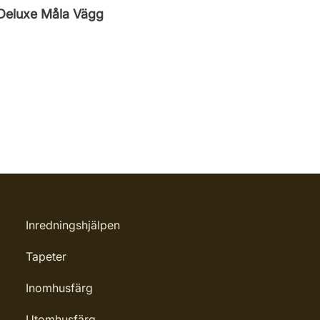
 Deluxe Måla Vägg
Inredningshjälpen
Tapeter
Inomhusfärg
Utomhusfärg