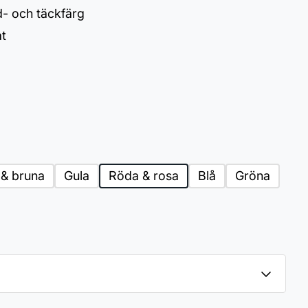
- och täckfärg
at
 & bruna
Gula
Röda & rosa
Blå
Gröna