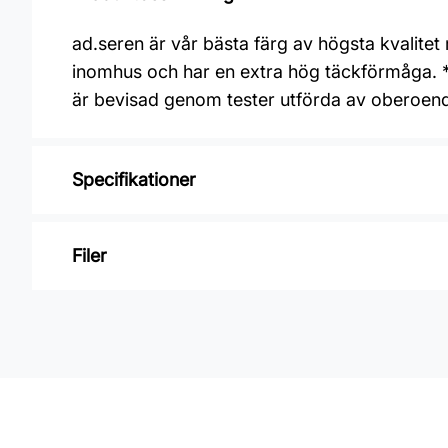
ad.seren är vår bästa färg av högsta kvalite
inomhus och har en extra hög täckförmåga. *a
är bevisad genom tester utförda av oberoend
Specifikationer
Varumärke: Alcro
Filer
Glansvärde: Helmatt
Åtgång: 8-10 m2/L
Inga filer
Övermålningsbar: 3h
Klibbfri: 0,5 h
Burkstorlek: 2,7 Liter