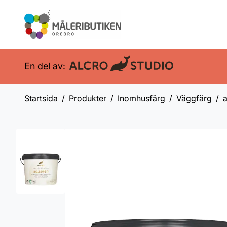
En del av:
Startsida
Produkter
Inomhusfärg
Väggfärg
a