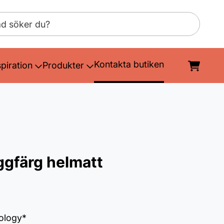
Kontakta butiken
spiration
Produkter
ggfärg helmatt
nology*