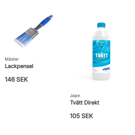
strykningar
Rengöring: Vatten eller penseltvätt
Leverantörens artikelnummer:
710014718
Mäster
Lackpensel
146 SEK
Jape
Tvätt Direkt
105 SEK