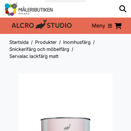
Meny
En del av:
Startsida
Produkter
Inomhusfärg
Snickerifärg och möbelfärg
Servalac lackfärg matt