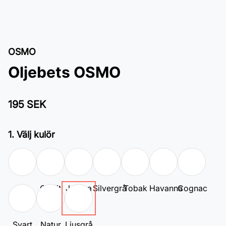
OSMO
Oljebets OSMO
195 SEK
1. Välj kulör
Vit
Grafit
Jatoba
Silvergrå
Tobak
Havanna
Cognac
Svart
Natur
Ljusgrå