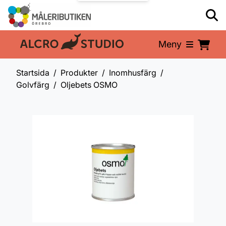
Meny
En del av:
Startsida
Produkter
Inomhusfärg
Golvfärg
Oljebets OSMO