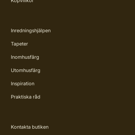
Köpvillkor
Rengöring: Penseltvätt
Leverantörens artikelnummer:
4006850851027
Inredningshjälpen
Tapeter
Inomhusfärg
Utomhusfärg
Inspiration
Praktiska råd
Kontakta butiken