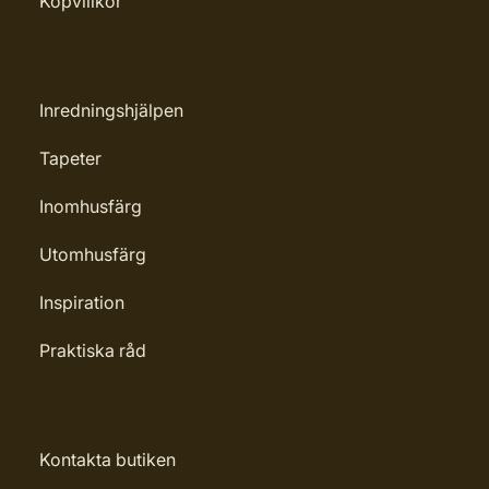
Köpvillkor
Rengöring: Penseltvätt
Leverantörens artikelnummer:
4006850850778
Inredningshjälpen
Tapeter
Inomhusfärg
Utomhusfärg
Inspiration
Praktiska råd
Kontakta butiken