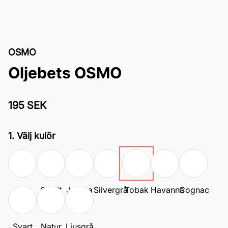
OSMO
Oljebets OSMO
195 SEK
1. Välj kulör
Vit
Grafit
Jatoba
Silvergrå
Tobak
Havanna
Cognac
Svart
Natur
Ljusgrå