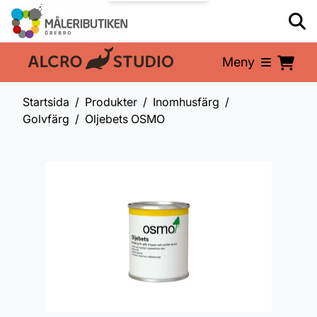
Meny
En del av:
Startsida
Produkter
Inomhusfärg
Golvfärg
Oljebets OSMO