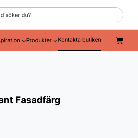
Kontakta butiken
spiration
Produkter
nt Fasadfärg