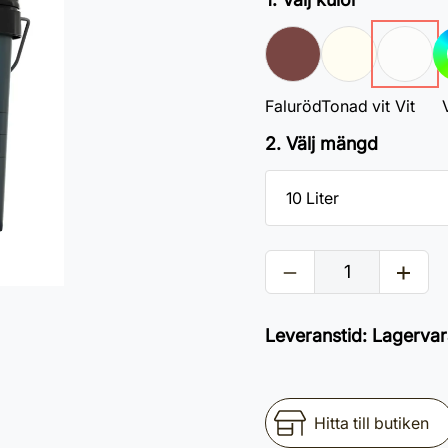
Faluröd
Tonad vit
Vit
V
2. Välj mängd
Leveranstid
:
Lagervar
Hitta till butiken