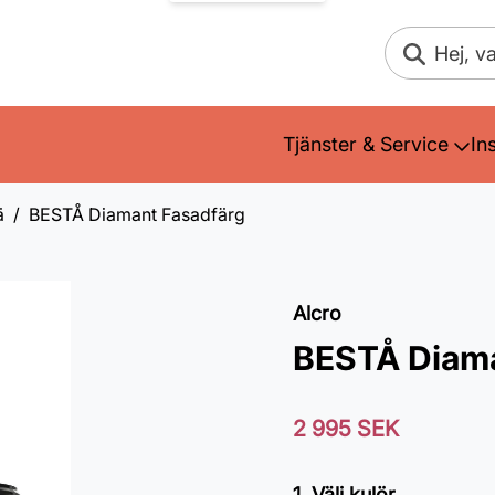
Sök
Tjänster & Service
In
ä
BESTÅ Diamant Fasadfärg
Alcro
BESTÅ Diama
2 995 SEK
1. Välj kulör