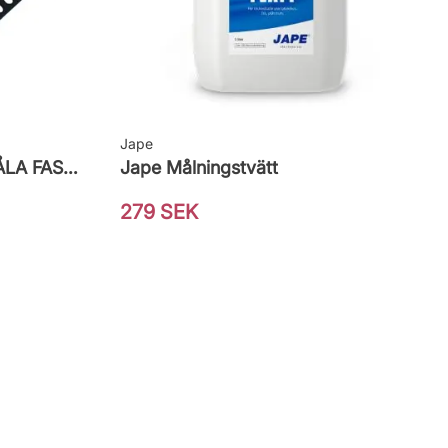
Jape
PENSELSET DELUXE, MÅLA FASAD, ALLA YTOR
Jape Målningstvätt
279 SEK