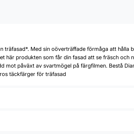
din träfasad*. Med sin oöverträffade förmåga att hålla
 här produkten som får din fasad att se fräsch och ny
ydd mot påväxt av svartmögel på färgfilmen. Bestå Dia
os täckfärger för träfasad