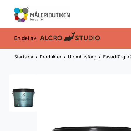
En del av:
Startsida
Produkter
Utomhusfärg
Fasadfärg tr