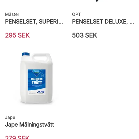
Mäster
QPT
PENSELSET, SUPERIOR MÅLA FASAD
PENSELSET DELUXE, MÅLA FASAD, ALLA YTOR
295 SEK
503 SEK
Jape
Jape Målningstvätt
279 SEK