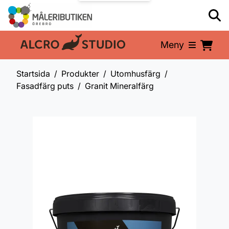
Meny
En del av:
Startsida
Produkter
Utomhusfärg
Fasadfärg puts
Granit Mineralfärg