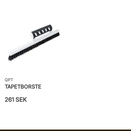
Bredd: 0,53 m
Rekommenderat lim: Hernia non
woven
Applicering av lim: Lim strykes på
väggen
Leverantörens artikelnummer: 431-
04
QPT
TAPETBORSTE
261 SEK