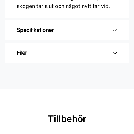
skogen tar slut och något nytt tar vid.
Specifikationer
Varumärke: Duro
Filer
Kollektion: Linnéa
Mönster: Botaniskt
Inga filer
Färg: Beige
Material: Non woven
Mönsterpassning: Rak passning
Mönsterrepetition: 26,5 cm
Tillbehör
Rullängd: 10,05 m