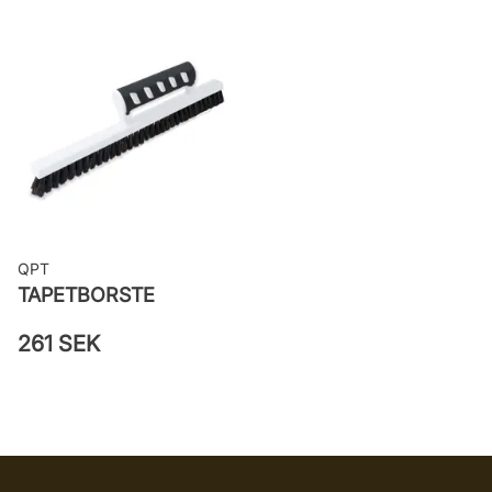
Applicering av lim: Lim strykes på
väggen
Leverantörens artikelnummer: 397-
01
QPT
TAPETBORSTE
261 SEK