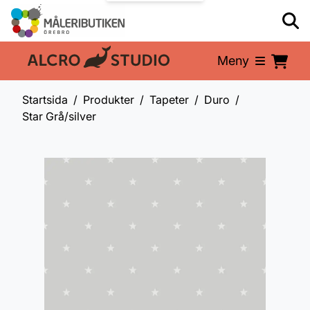
Meny
En del av:
Startsida
Produkter
Tapeter
Duro
Star Grå/silver