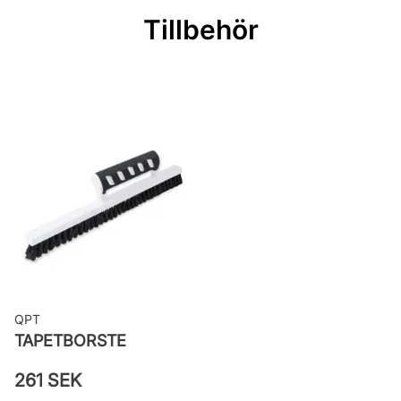
Rullängd: 10,05 m
Tillbehör
Bredd: 0,53 m
Rekommenderat lim: Hernia non
woven
Applicering av lim: Lim strykes på
väggen
Leverantörens artikelnummer: 693-
02
QPT
TAPETBORSTE
261 SEK