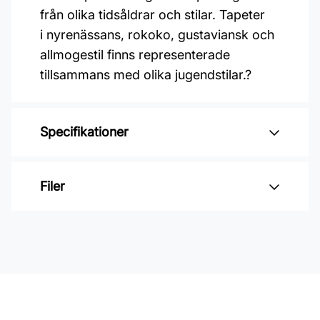
från olika tidsåldrar och stilar. Tapeter
i nyrenässans, rokoko, gustaviansk och
allmogestil finns representerade
tillsammans med olika jugendstilar.?
Specifikationer
Varumärke: Duro
Filer
Kollektion: Gammalsvenska quickup
Mönster: Medaljonger
Inga filer
Material: Non woven
Mönsterpassning: Rak passning
Mönsterrepetition: 26,5 cm